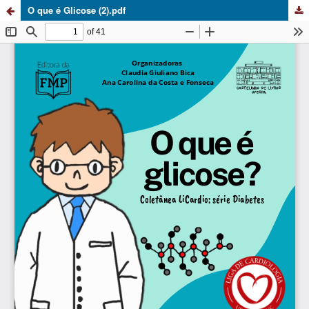
O que é Glicose (2).pdf