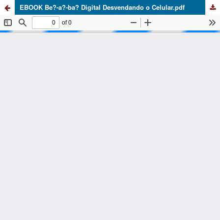
EBOOK Be?-a?-ba? Digital Desvendando o Celular.pdf